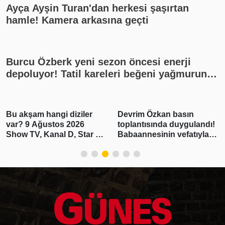
Ayça Ayşin Turan'dan herkesi şaşırtan
hamle! Kamera arkasına geçti
Burcu Özberk yeni sezon öncesi enerji
depoluyor! Tatil kareleri beğeni yağmuruna
tutuldu
Bu akşam hangi diziler
Devrim Özkan basın
var? 9 Ağustos 2026
toplantısında duygulandı!
Show TV, Kanal D, Star TV,
Babaannesinin vefatıyla
TV8, TRT1, ATV yayın
yıkıldı
akışı