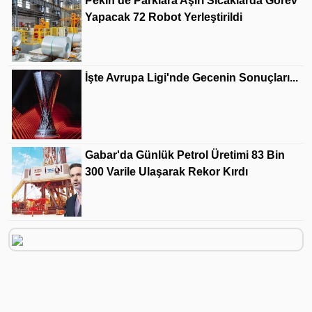
Pekin'de Parklara Aşırı Sıcaklarda Görev
Yapacak 72 Robot Yerleştirildi
İşte Avrupa Ligi'nde Gecenin Sonuçları...
Gabar'da Günlük Petrol Üretimi 83 Bin
300 Varile Ulaşarak Rekor Kırdı