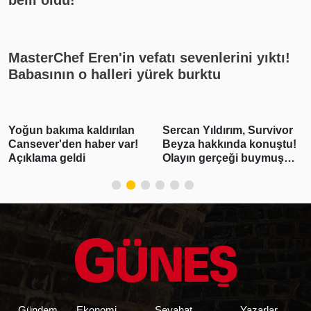
belli oldu!
MasterChef Eren'in vefatı sevenlerini yıktı!
Babasının o halleri yürek burktu
Yoğun bakıma kaldırılan
Sercan Yıldırım, Survivor
Cansever'den haber var!
Beyza hakkında konuştu!
Açıklama geldi
Olayın gerçeği buymuş…
Gündem
Ekonomi
Seyahat
Yazarlar