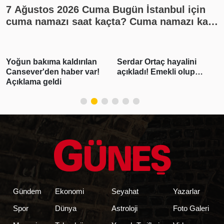
7 Ağustos 2026 Cuma Bugün İstanbul için
cuma namazı saat kaçta? Cuma namazı kaç
rekat? En güzel cuma mesajları
Serdar Ortaç hayalini
Beşiktaş Başkanı
açıkladı! Emekli olup…
Adalı'dan "Salah'ı biz
istemedik" açıklaması
Gündem
Ekonomi
Seyahat
Yazarlar
Spor
Dünya
Astroloji
Foto Galeri