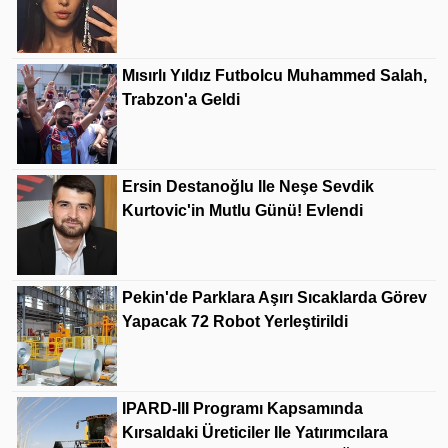
Mısırlı Yıldız Futbolcu Muhammed Salah,
Trabzon'a Geldi
Ersin Destanoğlu Ile Neşe Sevdik
Kurtovic'in Mutlu Günü! Evlendi
Pekin'de Parklara Aşırı Sıcaklarda Görev
Yapacak 72 Robot Yerleştirildi
IPARD-III Programı Kapsamında
Kırsaldaki Üreticiler Ile Yatırımcılara