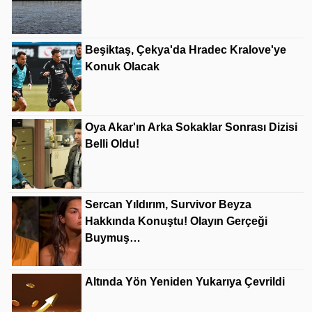
Beşiktaş, Çekya'da Hradec Kralove'ye
Konuk Olacak
Oya Akar'ın Arka Sokaklar Sonrası Dizisi
Belli Oldu!
Sercan Yıldırım, Survivor Beyza
Hakkında Konuştu! Olayın Gerçeği
Buymuş…
Altında Yön Yeniden Yukarıya Çevrildi