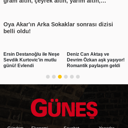
gram altın, çeyrek altın, yarım altın,
cumhuriyet altını ne kadar?
Oya Akar'ın Arka Sokaklar sonrası dizisi
belli oldu!
Ersin Destanoğlu ile Neşe
Deniz Can Aktaş ve
Sevdik Kurtovic'in mutlu
Devrim Özkan aşk yaşıyor!
günü! Evlendi
Romantik paylaşım geldi