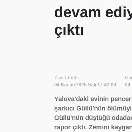
devam ediy
çıktı
Yayın Tarihi:
Gün
04 Kasım 2025 Salı 17:42:00
04 
Yalova'daki evinin pence
şarkıcı Güllü'nün ölümüyle
Güllü'nün düştüğü odadan
rapor çıktı. Zemini kayga