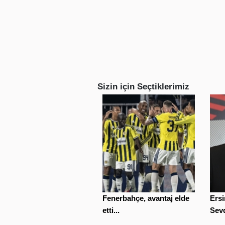
Sizin için Seçtiklerimiz
Fenerbahçe, avantaj elde
Ersi
etti...
Sevd