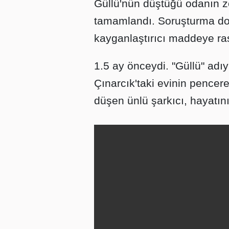
Güllü'nün düştüğü odanın zem
tamamlandı. Soruşturma do
kayganlaştırıcı maddeye ra
1.5 ay önceydi. "Güllü" adıy
Çınarcık'taki evinin pencer
düşen ünlü şarkıcı, hayatını