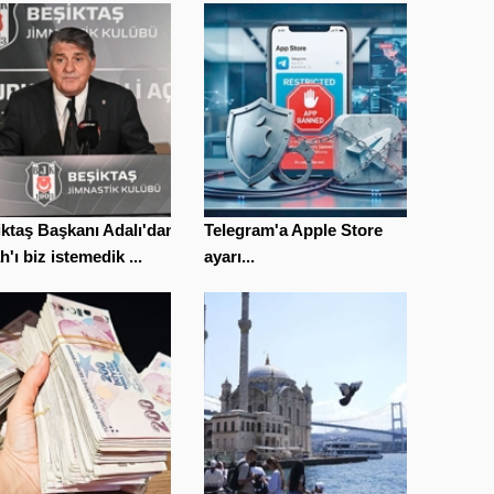
ktaş Başkanı Adalı'dan
Telegram'a Apple Store
h'ı biz istemedik ...
ayarı...