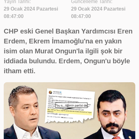
Yayın Tarihi:
Güncelleme Tarihi:
29 Ocak 2024 Pazartesi
29 Ocak 2024 Pazartesi
08:47:00
08:47:00
CHP eski Genel Başkan Yardımcısı Eren
Erdem, Ekrem İmamoğlu'na en yakın
isim olan Murat Ongun'la ilgili şok bir
iddiada bulundu. Erdem, Ongun'u böyle
itham etti.