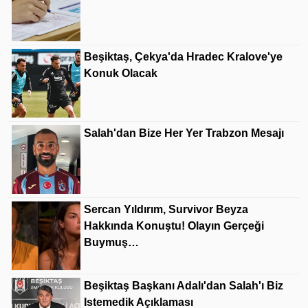
Beşiktaş, Çekya'da Hradec Kralove'ye
Konuk Olacak
Salah'dan Bize Her Yer Trabzon Mesajı
Sercan Yıldırım, Survivor Beyza
Hakkında Konuştu! Olayın Gerçeği
Buymuş…
Beşiktaş Başkanı Adalı'dan Salah'ı Biz
Istemedik Açıklaması