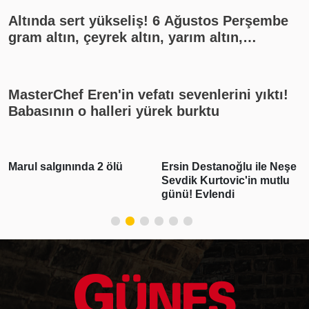
Altında sert yükseliş! 6 Ağustos Perşembe
gram altın, çeyrek altın, yarım altın,
cumhuriyet altını ne kadar?
MasterChef Eren'in vefatı sevenlerini yıktı!
Babasının o halleri yürek burktu
a 2 ölü
Ersin Destanoğlu ile Neşe
Deniz Can Akta
Sevdik Kurtovic'in mutlu
Devrim Özkan a
günü! Evlendi
Romantik payla