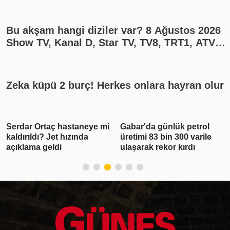
rekat? En güzel cuma mesajları
Bu akşam hangi diziler var? 8 Ağustos 2026
Show TV, Kanal D, Star TV, TV8, TRT1, ATV
yayın akışı
Zeka küpü 2 burç! Herkes onlara hayran olur
Serdar Ortaç hastaneye mi
Gabar'da günlük petrol
kaldırıldı? Jet hızında
üretimi 83 bin 300 varile
açıklama geldi
ulaşarak rekor kırdı