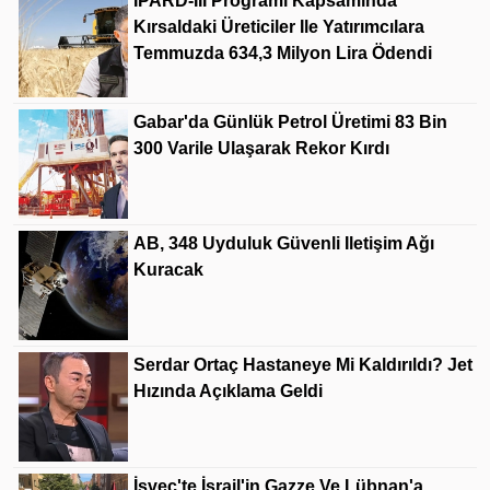
IPARD-III Programı Kapsamında
Kırsaldaki Üreticiler Ile Yatırımcılara
Temmuzda 634,3 Milyon Lira Ödendi
Gabar'da Günlük Petrol Üretimi 83 Bin
300 Varile Ulaşarak Rekor Kırdı
AB, 348 Uyduluk Güvenli Iletişim Ağı
Kuracak
Serdar Ortaç Hastaneye Mi Kaldırıldı? Jet
Hızında Açıklama Geldi
İsveç'te İsrail'in Gazze Ve Lübnan'a