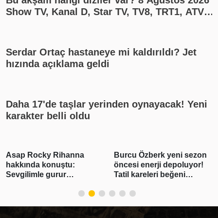
Bu akşam hangi diziler var? 8 Ağustos 2026
Show TV, Kanal D, Star TV, TV8, TRT1, ATV
yayın akışı
Serdar Ortaç hastaneye mi kaldırıldı? Jet
hızında açıklama geldi
Daha 17'de taşlar yerinden oynayacak! Yeni
karakter belli oldu
Asap Rocky Rihanna
Burcu Özberk yeni sezon
hakkında konuştu:
öncesi enerji depoluyor!
Sevgilimle gurur
Tatil kareleri beğeni
duyuyorum
yağmuruna tutuldu