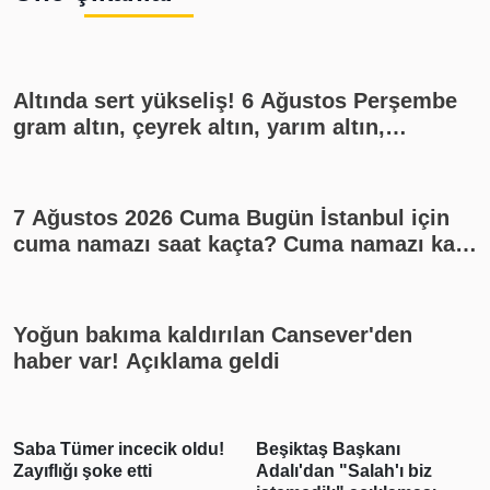
Altında sert yükseliş! 6 Ağustos Perşembe
gram altın, çeyrek altın, yarım altın,
cumhuriyet altını ne kadar?
7 Ağustos 2026 Cuma Bugün İstanbul için
cuma namazı saat kaçta? Cuma namazı kaç
rekat? En güzel cuma mesajları
Yoğun bakıma kaldırılan Cansever'den
haber var! Açıklama geldi
Saba Tümer incecik oldu!
Beşiktaş Başkanı
Zayıflığı şoke etti
Adalı'dan "Salah'ı biz