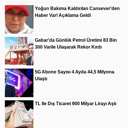
Yoğun Bakıma Kaldırılan Cansever'den
Haber Var! Açıklama Geldi
Gabar'da Günlük Petrol Üretimi 83 Bin
300 Varile Ulaşarak Rekor Kırdı
5G Abone Sayısı 4 Ayda 44,5 Milyona
Ulaştı
TL Ile Dış Ticaret 900 Milyar Lirayı Aştı