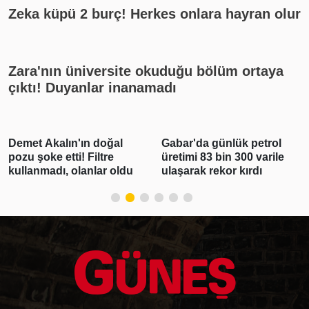
Zeka küpü 2 burç! Herkes onlara hayran olur
Zara'nın üniversite okuduğu bölüm ortaya
çıktı! Duyanlar inanamadı
Gabar'da günlük petrol
Real Madrid açıkladı:
üretimi 83 bin 300 varile
Vinicius Junior imzayı attı
ulaşarak rekor kırdı