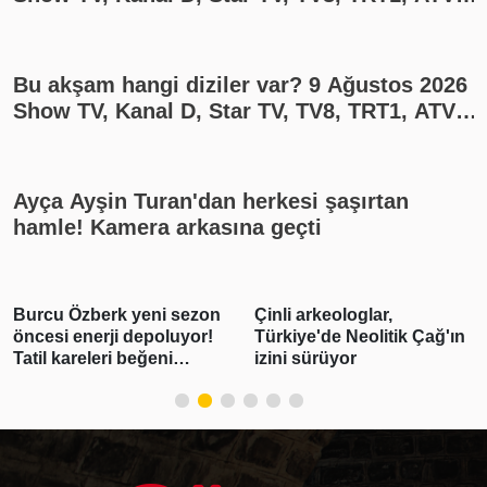
yayın akışı
Bu akşam hangi diziler var? 9 Ağustos 2026
Show TV, Kanal D, Star TV, TV8, TRT1, ATV
yayın akışı
Ayça Ayşin Turan'dan herkesi şaşırtan
hamle! Kamera arkasına geçti
Çinli arkeologlar,
Devletten borçluya
Türkiye'de Neolitik Çağ'ın
yapılandırma fırsatı
izini sürüyor