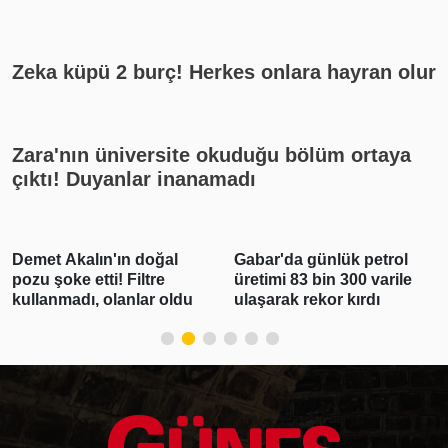
rekat? En güzel cuma mesajları
Zeka küpü 2 burç! Herkes onlara hayran olur
Zara'nın üniversite okuduğu bölüm ortaya
çıktı! Duyanlar inanamadı
Demet Akalın'ın doğal
Gabar'da günlük petrol
pozu şoke etti! Filtre
üretimi 83 bin 300 varile
kullanmadı, olanlar oldu
ulaşarak rekor kırdı