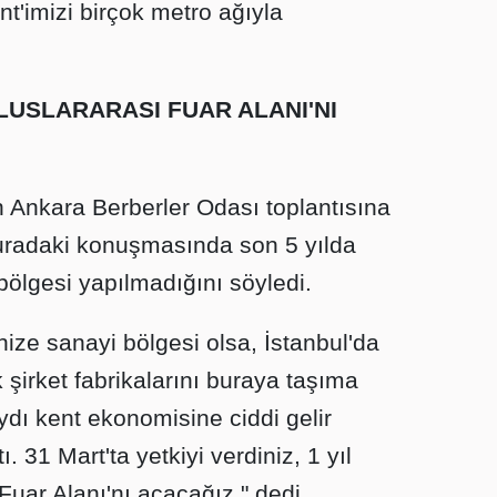
t'imizi birçok metro ağıyla
ULUSLARARASI FUAR ALANI'NI
Ankara Berberler Odası toplantısına
buradaki konuşmasında son 5 yılda
ölgesi yapılmadığını söyledi.
nize sanayi bölgesi olsa, İstanbul'da
şirket fabrikalarını buraya taşıma
aydı kent ekonomisine ciddi gelir
 31 Mart'ta yetkiyi verdiniz, 1 yıl
Fuar Alanı'nı açacağız." dedi.