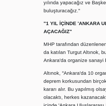
yılında yapacağız ve Başken
buluşturacağız."
"1 YIL İÇİNDE 'ANKARA 
AÇACAĞIZ"
MHP tarafından düzenlenen 
da katılan Turgut Altınok, 
Ankara'da organize sanayi b
Altınok, "Ankara'da 10 orga
deprem korkusundan birçok 
kararı alır. Bu yapılmış ols
olacaktı, herkes kazanacaktı.
içinde 'Ankara Uluslararası 