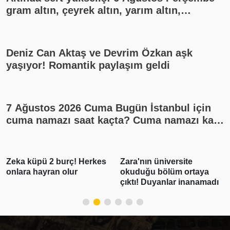
gram altın, çeyrek altın, yarım altın,
cumhuriyet altını ne kadar?
Deniz Can Aktaş ve Devrim Özkan aşk
yaşıyor! Romantik paylaşım geldi
7 Ağustos 2026 Cuma Bugün İstanbul için
cuma namazı saat kaçta? Cuma namazı kaç
rekat? En güzel cuma mesajları
Zara'nın üniversite
Serdar Ortaç hastaneye mi
okuduğu bölüm ortaya
kaldırıldı? Jet hızında
çıktı! Duyanlar inanamadı
açıklama geldi