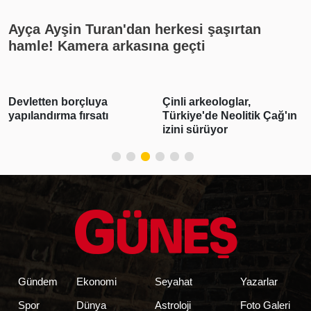
Ayça Ayşin Turan'dan herkesi şaşırtan
hamle! Kamera arkasına geçti
Devletten borçluya
Çinli arkeologlar,
yapılandırma fırsatı
Türkiye'de Neolitik Çağ'ın
izini sürüyor
Gündem
Ekonomi
Seyahat
Yazarlar
Spor
Dünya
Astroloji
Foto Galeri