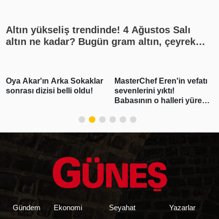
Altın yükseliş trendinde! 4 Ağustos Salı
altın ne kadar? Bugün gram altın, çeyrek
altın kaç lira? Gümüş ne kadar oldu? Son
dakika altın fiyatları, güncel alış satış
rakamları, canlı takip
Oya Akar'ın Arka Sokaklar
MasterChef Eren'in vefatı
sonrası dizisi belli oldu!
sevenlerini yıktı!
Babasının o halleri yürek
burktu
Gündem
Ekonomi
Seyahat
Yazarlar