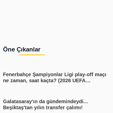
Öne Çıkanlar
Fenerbahçe Şampiyonlar Ligi play-off maçı
ne zaman, saat kaçta? (2026 UEFA
Şampiyonlar Ligi play-off Fenerbahçe -
Sturm Graz maçı, Fenerbahçe muhtemel
11'i)
Galatasaray'ın da gündemindeydi...
Beşiktaş'tan yılın transfer çalımı!