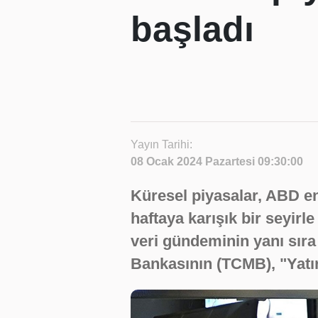
başladı
Yayın Tarihi:
08 Ocak 2024 Pazartesi 09:30:00
Küresel piyasalar, ABD en
haftaya karışık bir seyirl
veri gündeminin yanı sır
Bankasının (TCMB), "Yatırı