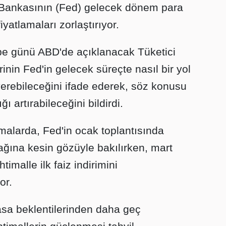
 Bankasının (Fed) gelecek dönem para
fiyatlamaları zorlaştırıyor.
mbe günü ABD'de açıklanacak Tüketici
inin Fed'in gelecek süreçte nasıl bir yol
 verebileceğini ifade ederek, söz konusu
ı artırabileceğini bildirdi.
amalarda, Fed'in ocak toplantısında
acağına kesin gözüyle bakılırken, mart
timalle ilk faiz indirimini
or.
yasa beklentilerinden daha geç