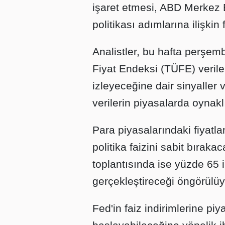
işaret etmesi, ABD Merkez
politikası adımlarına ilişkin 
Analistler, bu hafta perşe
Fiyat Endeksi (TÜFE) veriler
izleyeceğine dair sinyaller
verilerin piyasalarda oynaklığ
Para piyasalarındaki fiyatl
politika faizini sabit bırak
toplantısında ise yüzde 65 ih
gerçekleştireceği öngörülüy
Fed'in faiz indirimlerine pi