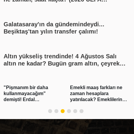
Şampiyonlar Ligi play-off Fenerbahçe -
Sturm Graz maçı, Fenerbahçe muhtemel
11'i)
Galatasaray'ın da gündemindeydi...
Beşiktaş'tan yılın transfer çalımı!
Altın yükseliş trendinde! 4 Ağustos Salı
altın ne kadar? Bugün gram altın, çeyrek
altın kaç lira? Gümüş ne kadar oldu? Son
dakika altın fiyatları, güncel alış satış
rakamları, canlı takip
"Pişmanım bir daha
Emekli maaş farkları ne
kullanmayacağım"
zaman hesaplara
demişti! Erdal
yatırılacak? Emeklilerin
Beşikçioğlu'nun esrar
beklediği haber geldi!
testi pozitif çıktı
Tarih belli oldu