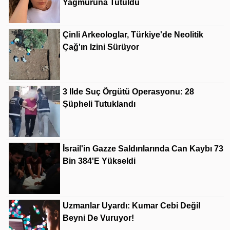
Yağmuruna Tutuldu
Çinli Arkeologlar, Türkiye'de Neolitik
Çağ'ın Izini Sürüyor
3 Ilde Suç Örgütü Operasyonu: 28
Şüpheli Tutuklandı
İsrail'in Gazze Saldırılarında Can Kaybı 73
Bin 384'e Yükseldi
Uzmanlar Uyardı: Kumar Cebi Değil
Beyni De Vuruyor!