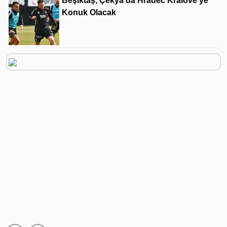
Beşiktaş, Çekya'da Hradec Kralove'ye
Konuk Olacak