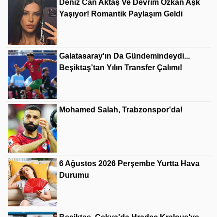
Deniz Can Aktaş Ve Devrim Özkan Aşk
Yaşıyor! Romantik Paylaşım Geldi
Galatasaray'ın Da Gündemindeydi...
Beşiktaş'tan Yılın Transfer Çalımı!
Mohamed Salah, Trabzonspor'da!
6 Ağustos 2026 Perşembe Yurtta Hava
Durumu