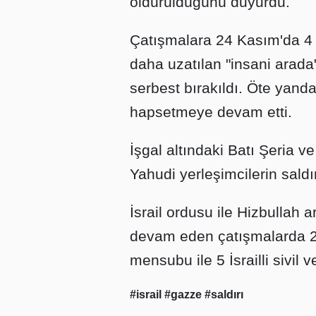
öldürüldüğünü duyurdu.
Çatışmalara 24 Kasım'da 4 
daha uzatılan "insani arada" 8
serbest bırakıldı. Öte yandan 
hapsetmeye devam etti.
İşgal altındaki Batı Şeria ve
Yahudi yerleşimcilerin saldır
İsrail ordusu ile Hizbullah
devam eden çatışmalarda 28
mensubu ile 5 İsrailli sivil v
#israil
#gazze
#saldırı