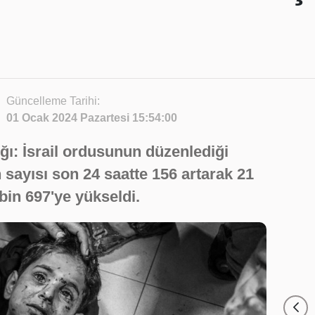
Güncelleme Tarihi:
01 Ocak 2024 Pazartesi 15:54:00
ğı: İsrail ordusunun düzenlediği
n sayısı son 24 saatte 156 artarak 21
 bin 697'ye yükseldi.