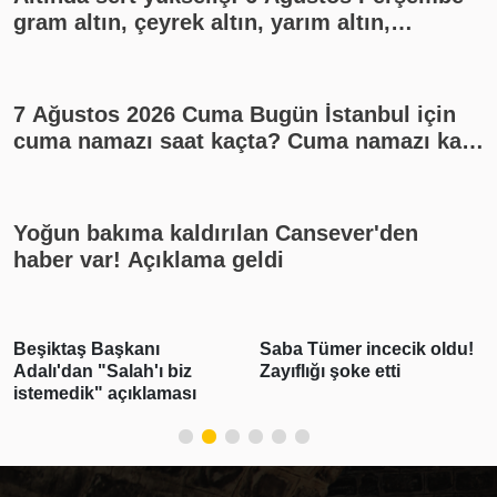
gram altın, çeyrek altın, yarım altın,
cumhuriyet altını ne kadar?
7 Ağustos 2026 Cuma Bugün İstanbul için
cuma namazı saat kaçta? Cuma namazı kaç
rekat? En güzel cuma mesajları
Yoğun bakıma kaldırılan Cansever'den
haber var! Açıklama geldi
ş Başkanı
Saba Tümer incecik oldu!
Emlak ve
n "Salah'ı biz
Zayıflığı şoke etti
yıl için 
k" açıklaması
inşaat ma
belirlend