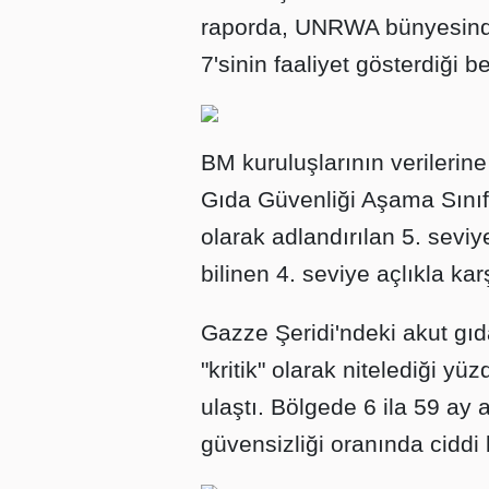
raporda, UNRWA bünyesind
7'sinin faaliyet gösterdiği bel
BM kuruluşlarının verilerin
Gıda Güvenliği Aşama Sınıfl
olarak adlandırılan 5. seviy
bilinen 4. seviye açlıkla ka
Gazze Şeridi'ndeki akut gı
"kritik" olarak nitelediği y
ulaştı. Bölgede 6 ila 59 ay 
güvensizliği oranında ciddi 