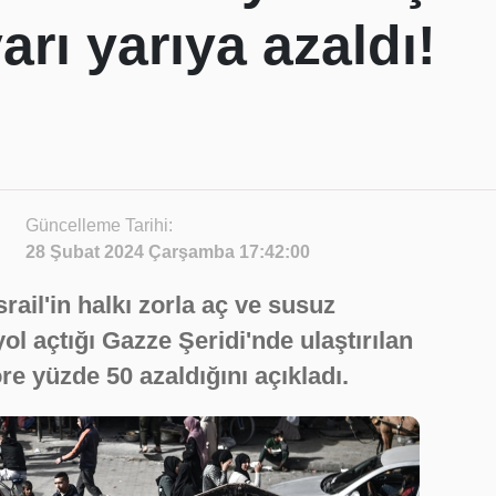
arı yarıya azaldı!
Güncelleme Tarihi:
28 Şubat 2024 Çarşamba 17:42:00
srail'in halkı zorla aç ve susuz
yol açtığı Gazze Şeridi'nde ulaştırılan
re yüzde 50 azaldığını açıkladı.