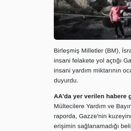
Birleşmiş Milletler (BM), İsr
insani felakete yol açtığı G
insani yardım miktarının oc
duyurdu.
AA'da yer verilen habere 
Mültecilere Yardım ve Bayı
raporda, Gazze'nin kuzeyine
erişimin sağlanamadığı belirt