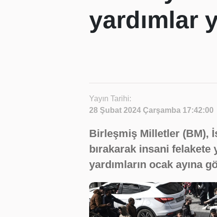
yardımlar y
Yayın Tarihi:
28 Şubat 2024 Çarşamba 17:42:00
Birleşmiş Milletler (BM), İ
bırakarak insani felakete 
yardımların ocak ayına gö