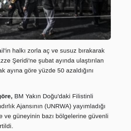
ail'in halkı zorla aç ve susuz bırakarak
azze Şeridi'ne şubat ayında ulaştırılan
ak ayına göre yüzde 50 azaldığını
göre,
BM Yakın Doğu'daki Filistinli
ndırlık Ajansının (UNRWA) yayımladığı
 ve güneyinin bazı bölgelerine güvenli
ildi.