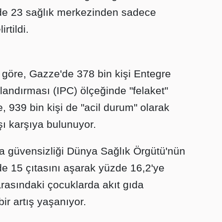
e 23 sağlık merkezinden sadece
irtildi.
e göre, Gazze'de 378 bin kişi Entegre
andırması (IPC) ölçeğinde "felaket"
e, 939 bin kişi de "acil durum" olarak
rşı karşıya bulunuyor.
da güvensizliği Dünya Sağlık Örgütü'nün
üzde 15 çıtasını aşarak yüzde 16,2'ye
arasındaki çocuklarda akıt gıda
bir artış yaşanıyor.