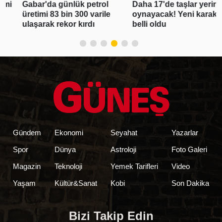
Gabar'da günlük petrol
Daha 17'de taşlar yerinden
üretimi 83 bin 300 varile
oynayacak! Yeni karakter
ulaşarak rekor kırdı
belli oldu
Gündem
Ekonomi
Seyahat
Yazarlar
Spor
Dünya
Astroloji
Foto Galeri
Magazin
Teknoloji
Yemek Tarifleri
Video
Yaşam
Kültür&Sanat
Kobi
Son Dakika
Bizi Takip Edin