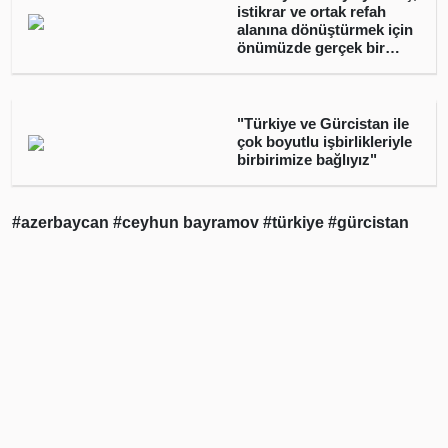
istikrar ve ortak refah
alanına dönüştürmek için
önümüzde gerçek bir
fırsat var"
"Türkiye ve Gürcistan ile
çok boyutlu işbirlikleriyle
birbirimize bağlıyız"
#azerbaycan
#ceyhun bayramov
#türkiye
#gürcistan