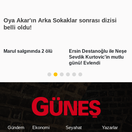
cumhuriyet altını ne kadar?
Oya Akar'ın Arka Sokaklar sonrası dizisi
belli oldu!
Ersin Destanoğlu ile Neşe
Deniz Can Aktaş ve
Sevdik Kurtovic'in mutlu
Devrim Özkan aşk yaşıyor
günü! Evlendi
Romantik paylaşım geldi
Gündem
Ekonomi
Seyahat
Yazarlar