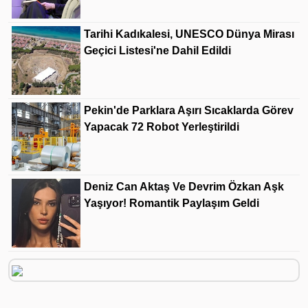
Tarihi Kadıkalesi, UNESCO Dünya Mirası
Geçici Listesi'ne Dahil Edildi
Pekin'de Parklara Aşırı Sıcaklarda Görev
Yapacak 72 Robot Yerleştirildi
Deniz Can Aktaş Ve Devrim Özkan Aşk
Yaşıyor! Romantik Paylaşım Geldi