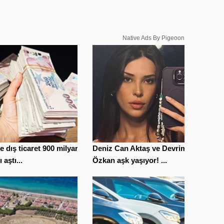
Native Ads By Pigeoon
le dış ticaret 900 milyar
Deniz Can Aktaş ve Devrim
ı aştı...
Özkan aşk yaşıyor! ...