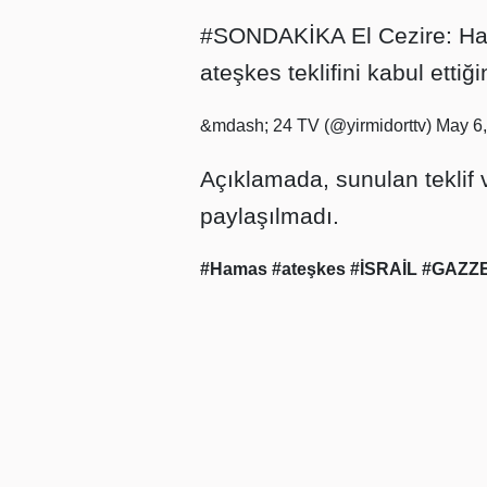
#SONDAKİKA
El Cezire: Ha
ateşkes teklifini kabul ettiğin
&mdash; 24 TV (@yirmidorttv)
May 6
Açıklamada, sunulan teklif v
paylaşılmadı.
#Hamas
#ateşkes
#İSRAİL
#GAZZ