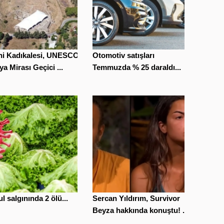
ihi Kadıkalesi, UNESCO
Otomotiv satışları
a Mirası Geçici ...
Temmuzda % 25 daraldı...
l salgınında 2 ölü...
Sercan Yıldırım, Survivor
Beyza hakkında konuştu! ...