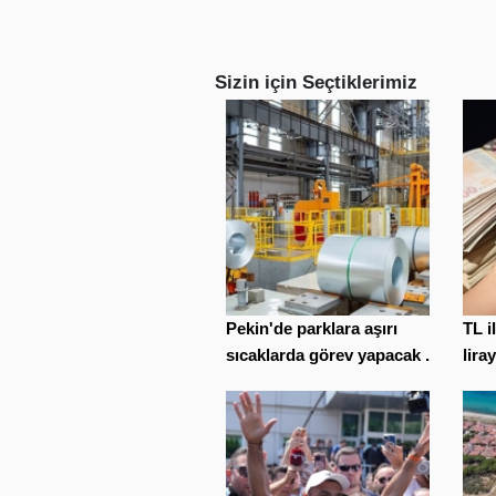
Sizin için Seçtiklerimiz
Pekin'de parklara aşırı
TL i
sıcaklarda görev yapacak ...
liray