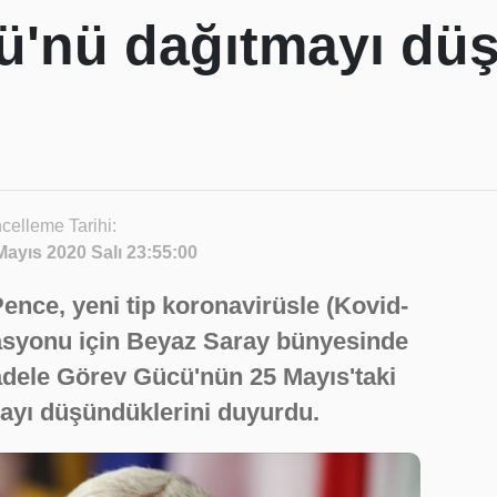
ü'nü dağıtmayı dü
celleme Tarihi:
Mayıs 2020 Salı 23:55:00
nce, yeni tip koronavirüsle (Kovid-
asyonu için Beyaz Saray bünyesinde
adele Görev Gücü'nün 25 Mayıs'taki
ayı düşündüklerini duyurdu.