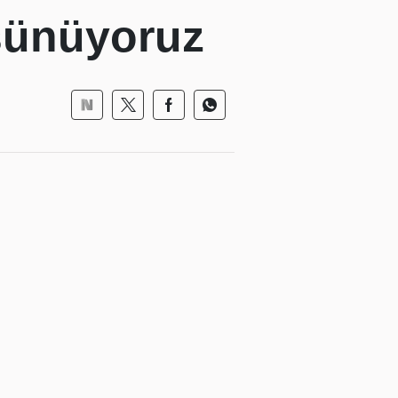
şünüyoruz