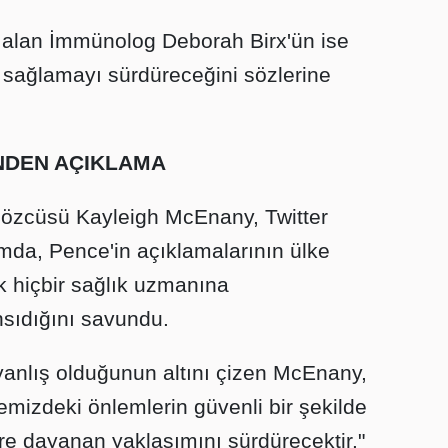
alan İmmünolog Deborah Birx'ün ise
sağlamayı sürdüreceğini sözlerine
NDEN AÇIKLAMA
özcüsü Kayleigh McEnany, Twitter
mda, Pence'in açıklamalarının ülke
k hiçbir sağlık uzmanına
sıdığını savundu.
yanlış olduğunun altını çizen McEnany,
mizdeki önlemlerin güvenli bir şekilde
ere dayanan yaklaşımını sürdürecektir."