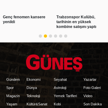
yayın akışı
Genç fenomen kansere
Trabzonspor Kulübü,
yenildi
tarihinin en yüksek
kombine satışını yaptı
Gündem
Ekonomi
Seyahat
Yazarlar
Spor
Dünya
Astroloji
Foto Galeri
Magazin
Teknoloji
Yemek Tarifleri
Video
Yaşam
Kültür&Sanat
Kobi
Son Dakika