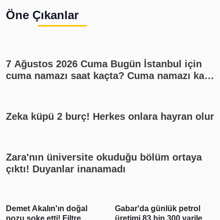
Öne Çıkanlar
7 Ağustos 2026 Cuma Bugün İstanbul için
cuma namazı saat kaçta? Cuma namazı kaç
rekat? En güzel cuma mesajları
Zeka küpü 2 burç! Herkes onlara hayran olur
Zara'nın üniversite okuduğu bölüm ortaya
çıktı! Duyanlar inanamadı
Demet Akalın'ın doğal
Gabar'da günlük petrol
pozu şoke etti! Filtre
üretimi 83 bin 300 varile