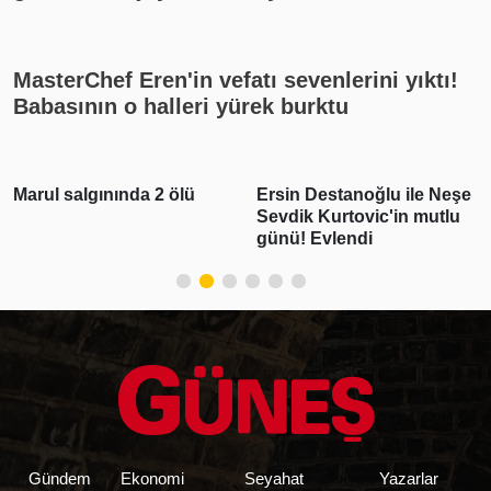
cumhuriyet altını ne kadar?
MasterChef Eren'in vefatı sevenlerini yıktı!
Babasının o halleri yürek burktu
arul salgınında 2 ölü
Ersin Destanoğlu ile Neşe
De
Sevdik Kurtovic'in mutlu
De
günü! Evlendi
Ro
Gündem
Ekonomi
Seyahat
Yazarlar