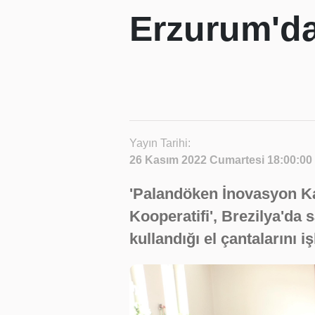
Erzurum'd
Yayın Tarihi:
26 Kasım 2022 Cumartesi 18:00:00
'Palandöken İnovasyon Ka
Kooperatifi', Brezilya'da
kullandığı el çantalarını iş