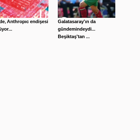
de, Anthropıc endişesi
Galatasaray'ın da
yor...
gündemindeydi...
Beşiktaş'tan ...