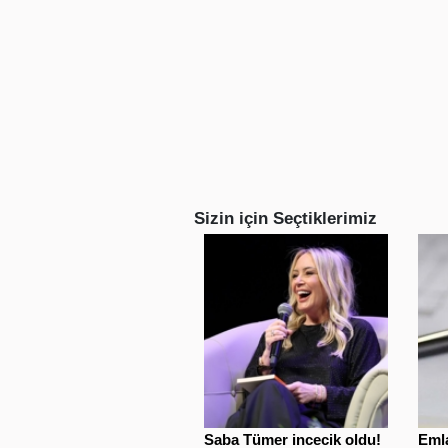
Sizin için Seçtiklerimiz
Saba Tümer incecik oldu!
Emla