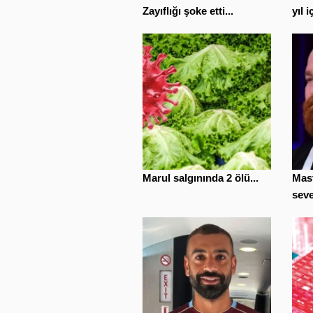
Zayıflığı şoke etti...
yıl 
Marul salgınında 2 ölü...
Mast
seven