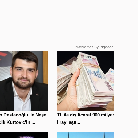
Native Ads By Pigeoon
n Destanoğlu ile Neşe
TL ile dış ticaret 900 milyar
ik Kurtovic'in ...
lirayı aştı...