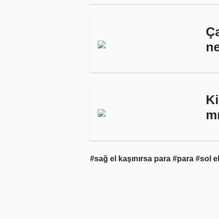
Ç
ne
Ki
mı
#sağ el kaşınırsa para
#para
#sol e