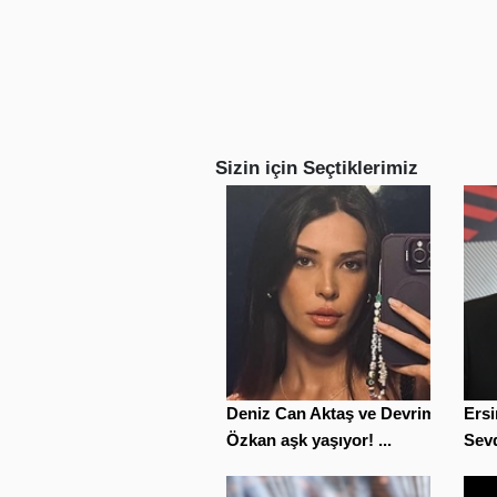
Sizin için Seçtiklerimiz
Deniz Can Aktaş ve Devrim
Ersi
Özkan aşk yaşıyor! ...
Sevd