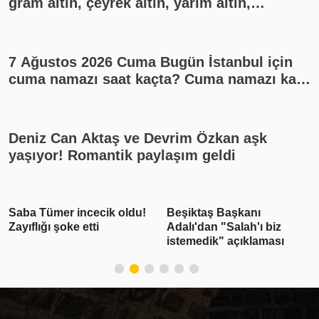
gram altın, çeyrek altın, yarım altın,
cumhuriyet altını ne kadar?
7 Ağustos 2026 Cuma Bugün İstanbul için
cuma namazı saat kaçta? Cuma namazı kaç
rekat? En güzel cuma mesajları
Deniz Can Aktaş ve Devrim Özkan aşk
yaşıyor! Romantik paylaşım geldi
Beşiktaş Başkanı
Emlak vergisinde gelecek
Adalı'dan "Salah'ı biz
yıl için esas alınacak
istemedik" açıklaması
inşaat maliyet bedelleri
belirlendi