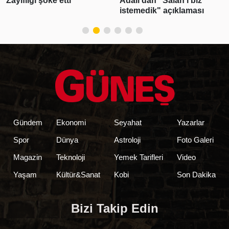
Zayıflığı şoke etti
Adalı'dan "Salah'ı biz
istemedik" açıklaması
Gündem
Ekonomi
Seyahat
Yazarlar
Spor
Dünya
Astroloji
Foto Galeri
Magazin
Teknoloji
Yemek Tarifleri
Video
Yaşam
Kültür&Sanat
Kobi
Son Dakika
Bizi Takip Edin