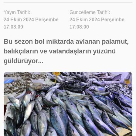
Yayın Tarihi:
Güncelleme Tarihi:
24 Ekim 2024 Perşembe
24 Ekim 2024 Perşembe
17:08:00
17:08:00
Bu sezon bol miktarda avlanan palamut,
balıkçıların ve vatandaşların yüzünü
güldürüyor...