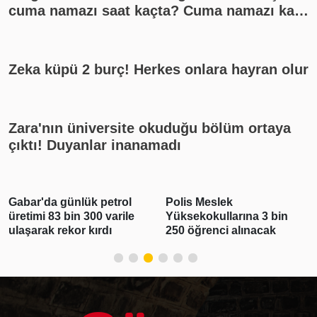
cuma namazı saat kaçta? Cuma namazı kaç
rekat? En güzel cuma mesajları
Zeka küpü 2 burç! Herkes onlara hayran olur
Zara'nın üniversite okuduğu bölüm ortaya
çıktı! Duyanlar inanamadı
Gabar'da günlük petrol
Polis Meslek
üretimi 83 bin 300 varile
Yüksekokullarına 3 bin
ulaşarak rekor kırdı
250 öğrenci alınacak