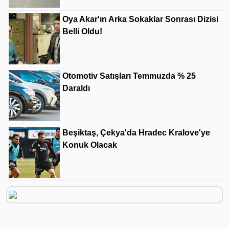
Oya Akar'ın Arka Sokaklar Sonrası Dizisi
Belli Oldu!
Otomotiv Satışları Temmuzda % 25
Daraldı
Beşiktaş, Çekya'da Hradec Kralove'ye
Konuk Olacak