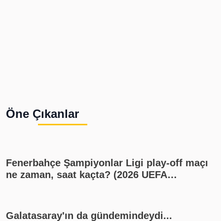
Öne Çıkanlar
Fenerbahçe Şampiyonlar Ligi play-off maçı
ne zaman, saat kaçta? (2026 UEFA
Şampiyonlar Ligi play-off Fenerbahçe -
Sturm Graz maçı, Fenerbahçe muhtemel
11'i)
Galatasaray'ın da gündemindeydi...