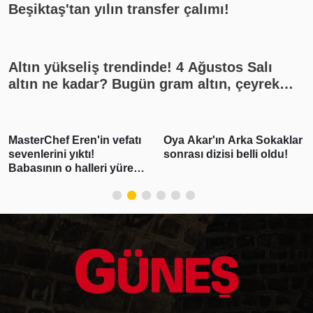
Beşiktaş'tan yılın transfer çalımı!
Altın yükseliş trendinde! 4 Ağustos Salı
altın ne kadar? Bugün gram altın, çeyrek
altın kaç lira? Gümüş ne kadar oldu? Son
dakika altın fiyatları, güncel alış satış
rakamları, canlı takip
Oya Akar'ın Arka Sokaklar
"Pişmanım bir daha
sonrası dizisi belli oldu!
kullanmayacağım"
demişti! Erdal
Beşikçioğlu'nun esrar
testi pozitif çıktı