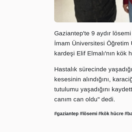
Gaziantep'te 9 aydır lösem
İmam Üniversitesi Öğretim Ü
kardeşi Elif Elmalı'nın kök 
Hastalık sürecinde yaşadığı 
kesesinin alındığını, karaci
tutulumu yaşadığını kaydett
canım can oldu" dedi.
#gaziantep
#lösemi
#kök hücre
#b