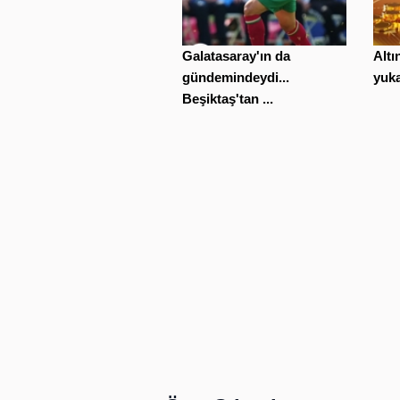
Galatasaray'ın da
Altı
gündemindeydi...
yuka
Beşiktaş'tan ...