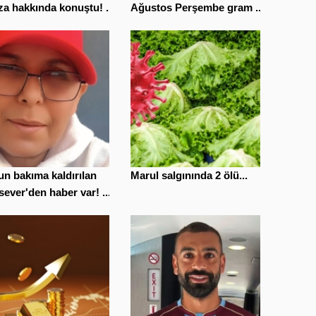
a hakkında konuştu! ...
Ağustos Perşembe gram ...
n bakıma kaldırılan
Marul salgınında 2 ölü...
ever'den haber var! ...