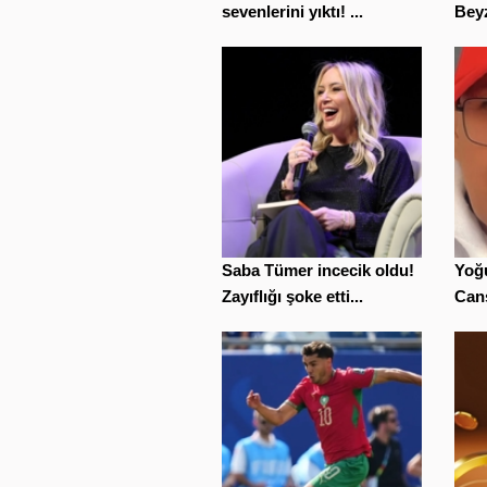
sevenlerini yıktı! ...
Beyz
Saba Tümer incecik oldu!
Yoğu
Zayıflığı şoke etti...
Cans