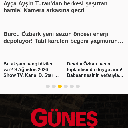
Ayça Ayşin Turan'dan herkesi şaşırtan
hamle! Kamera arkasına geçti
Burcu Özberk yeni sezon öncesi enerji
depoluyor! Tatil kareleri beğeni yağmuruna
tutuldu
Bu akşam hangi diziler
Devrim Özkan basın
var? 9 Ağustos 2026
toplantısında duygulandı!
Show TV, Kanal D, Star TV,
Babaannesinin vefatıyla
TV8, TRT1, ATV yayın
yıkıldı
akışı