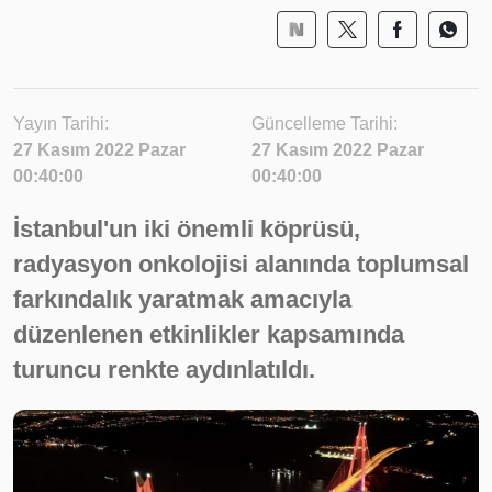
Yayın Tarihi:
Güncelleme Tarihi:
27 Kasım 2022 Pazar
27 Kasım 2022 Pazar
00:40:00
00:40:00
İstanbul'un iki önemli köprüsü,
radyasyon onkolojisi alanında toplumsal
farkındalık yaratmak amacıyla
düzenlenen etkinlikler kapsamında
turuncu renkte aydınlatıldı.