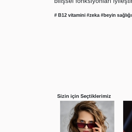
bilişsel fonksiyonları iyileştir
# B12 vitamini
#zeka
#beyin sağlığ
Sizin için Seçtiklerimiz