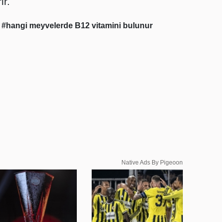
ir.
ı
#hangi meyvelerde B12 vitamini bulunur
Native Ads By Pigeoon