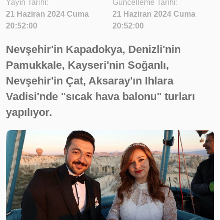
Yayın Tarihi:
Güncelleme Tarihi:
21 Haziran 2024 Cuma
21 Haziran 2024 Cuma
20:52:00
20:52:00
Nevşehir'in Kapadokya, Denizli'nin
Pamukkale, Kayseri'nin Soğanlı,
Nevşehir'in Çat, Aksaray'ın Ihlara
Vadisi'nde "sıcak hava balonu" turları
yapılıyor.