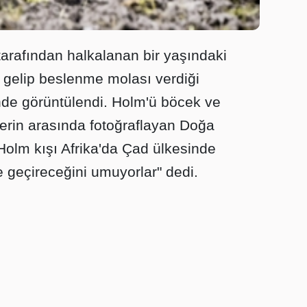
tarafından halkalanan bir yaşındaki
e gelip beslenme molası verdiği
nde görüntülendi. Holm'ü böcek ve
lerin arasında fotoğraflayan Doğa
"Holm kışı Afrika'da Çad ülkesinde
e geçireceğini umuyorlar" dedi.