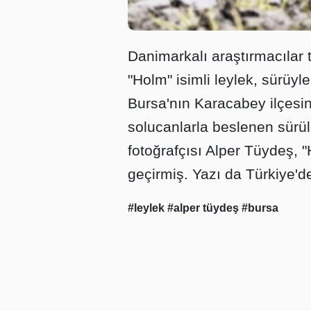
Danimarkalı araştırmacılar 
"Holm" isimli leylek, sürüyl
Bursa'nın Karacabey ilçesi
solucanlarla beslenen sürü
fotoğrafçısı Alper Tüydeş, 
geçirmiş. Yazı da Türkiye'd
#leylek
#alper tüydeş
#bursa