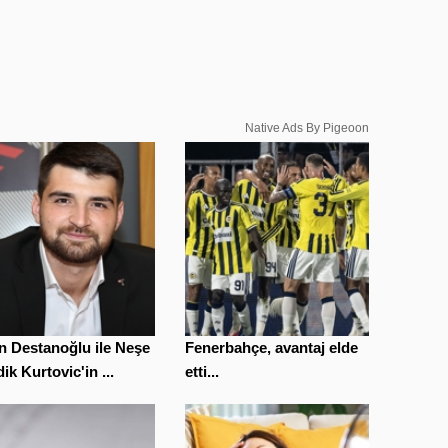
Native Ads By Pigeoon
n Destanoğlu ile Neşe
Fenerbahçe, avantaj elde
ik Kurtovic'in ...
etti...