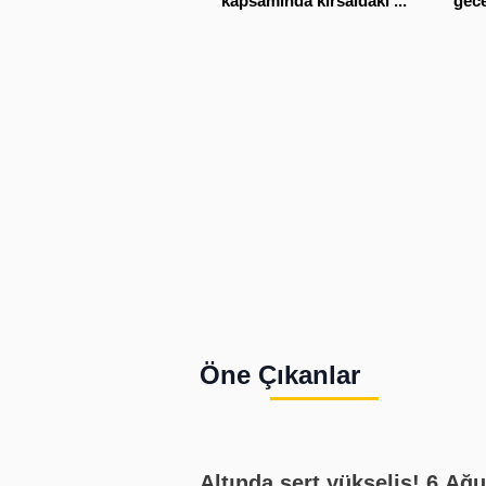
kapsamında kırsaldaki ...
gece
Öne Çıkanlar
Altında sert yükseliş! 6 Ağustos