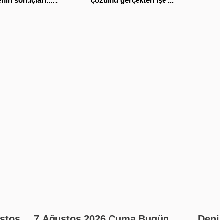
nin sonuçları......
çözümü gerçekten işe ...
7 Ağustos 2026 Cuma Bugün
Deni