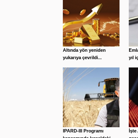
Altında yön yeniden
Emla
yukarıya çevrildi...
yıl 
IPARD-III Programı
İşte