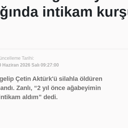
lığında intikam kur
üncelleme Tarihi:
0 Haziran 2026 Salı 09:27:00
 gelip Çetin Aktürk'ü silahla öldüren
andı. Zanlı, “2 yıl önce ağabeyimin
intikam aldım” dedi.