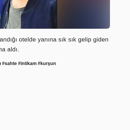
landığı otelde yanına sık sık gelip giden
a aldı.
ı
#sahte
#intikam
#kurşun