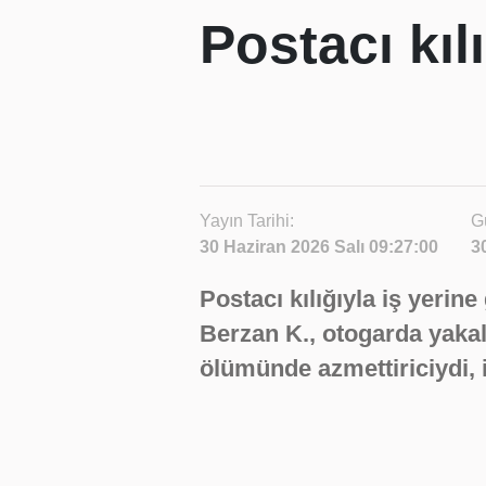
Postacı kı
Yayın Tarihi:
G
30 Haziran 2026 Salı 09:27:00
3
Postacı kılığıyla iş yerine
Berzan K., otogarda yakal
ölümünde azmettiriciydi, 