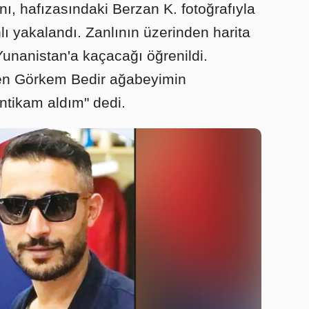
ını, hafızasındaki Berzan K. fotoğrafıyla
nlı yakalandı. Zanlının üzerinden harita
Yunanistan'a kaçacağı öğrenildi.
ülen Görkem Bedir ağabeyimin
intikam aldım" dedi.