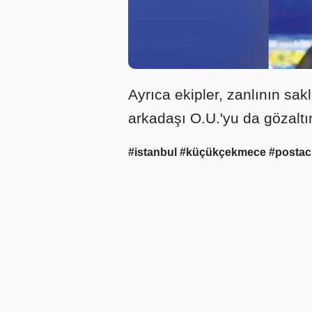
Ayrıca ekipler, zanlının sak
arkadaşı O.U.'yu da gözaltın
#istanbul
#küçükçekmece
#postac