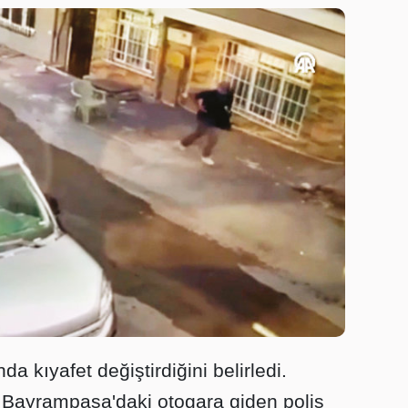
da kıyafet değiştirdiğini belirledi.
ak Bayrampaşa'daki otogara giden polis