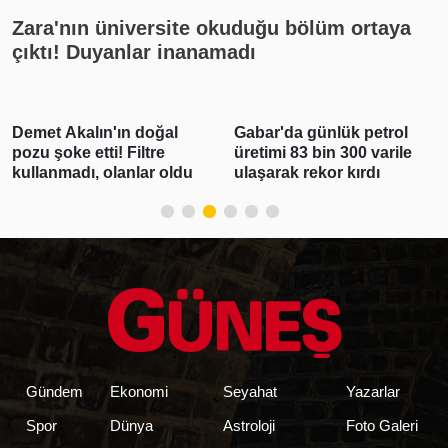
Zara'nın üniversite okuduğu bölüm ortaya
çıktı! Duyanlar inanamadı
Demet Akalın'ın doğal
Gabar'da günlük petrol
pozu şoke etti! Filtre
üretimi 83 bin 300 varile
kullanmadı, olanlar oldu
ulaşarak rekor kırdı
Gündem
Ekonomi
Seyahat
Yazarlar
Spor
Dünya
Astroloji
Foto Galeri