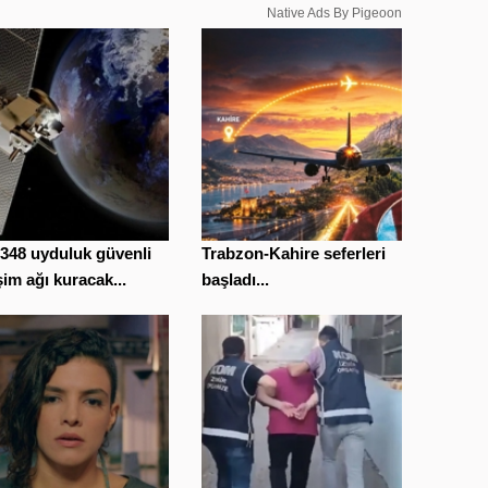
Native Ads By Pigeoon
348 uyduluk güvenli
Trabzon-Kahire seferleri
işim ağı kuracak...
başladı...