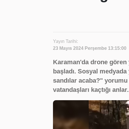
Yayın Tarihi:
23 Mayıs 2024 Perşembe 13:15:00
Karaman'da drone gören y
başladı. Sosyal medyada
sandılar acaba?" yorumu y
vatandaşları kaçtığı anlar.