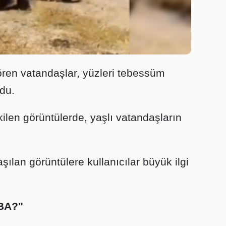
ören vatandaşlar, yüzleri tebessüm
ldu.
len görüntülerde, yaşlı vatandaşların
ılan görüntülere kullanıcılar büyük ilgi
BA?"