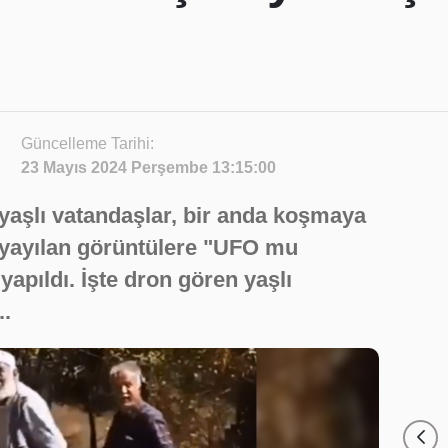
Güncelleme Tarihi:
23 Mayıs 2024 Perşembe 13:15:00
aşlı vatandaşlar, bir anda koşmaya
 yayılan görüntülere "UFO mu
apıldı. İşte dron gören yaşlı
..