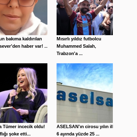
n bakıma kaldırılan
Mısırlı yıldız futbolcu
ever'den haber var! ...
Muhammed Salah,
Trabzon'a ...
 Tümer incecik oldu!
ASELSAN'ın cirosu yılın ilk
lığı şoke etti...
6 ayında yüzde 25 ...