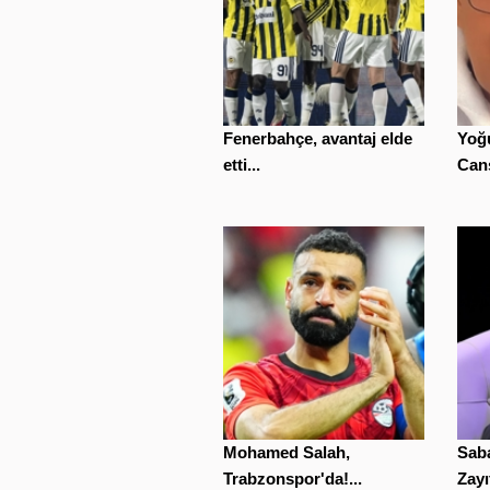
Fenerbahçe, avantaj elde
Yoğu
etti...
Cans
Mohamed Salah,
Saba
Trabzonspor'da!...
Zayıf