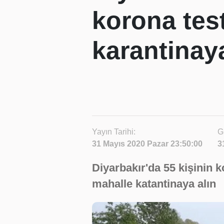
korona test
karantinaya
Yayın Tarihi:
G
31 Mayıs 2020 Pazar 23:50:00
3
Diyarbakır'da 55 kişinin ko
mahalle katantinaya alın