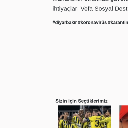
ihtiyaçları Vefa Sosyal Des
#diyarbakır
#koronavirüs
#karanti
Sizin için Seçtiklerimiz