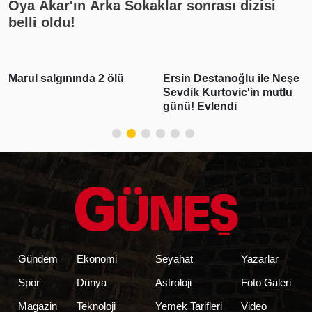
Oya Akar'ın Arka Sokaklar sonrası dizisi
belli oldu!
Marul salgınında 2 ölü
Ersin Destanoğlu ile Neşe
Sevdik Kurtovic'in mutlu
günü! Evlendi
Gündem
Ekonomi
Seyahat
Yazarlar
Spor
Dünya
Astroloji
Foto Galeri
Magazin
Teknoloji
Yemek Tarifleri
Video