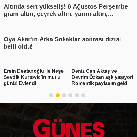
Altında sert yükseliş! 6 Ağustos Perşembe
gram altın, çeyrek altın, yarım altın,
cumhuriyet altını ne kadar?
Oya Akar'ın Arka Sokaklar sonrası dizisi
belli oldu!
Deniz Can Aktaş ve
Yoğun bakıma kaldırılan
Devrim Özkan aşk yaşıyor!
Cansever'den haber var!
Romantik paylaşım geldi
Açıklama geldi